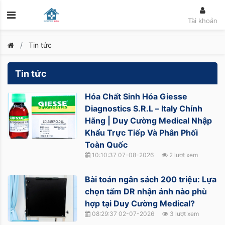
Tài khoản
Tin tức
Tin tức
Hóa Chất Sinh Hóa Giesse
Diagnostics S.R.L – Italy Chính
Hãng | Duy Cường Medical Nhập
Khẩu Trực Tiếp Và Phân Phối
Toàn Quốc
10:10:37 07-08-2026
2 lượt xem
Bài toán ngân sách 200 triệu: Lựa
chọn tấm DR nhận ảnh nào phù
hợp tại Duy Cường Medical?
08:29:37 02-07-2026
3 lượt xem