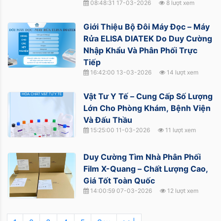
08:48:31 17-03-2026
8 lượt xem
Giới Thiệu Bộ Đôi Máy Đọc – Máy
Rửa ELISA DIATEK Do Duy Cường
Nhập Khẩu Và Phân Phối Trực
Tiếp
16:42:00 13-03-2026
14 lượt xem
Vật Tư Y Tế – Cung Cấp Số Lượng
Lớn Cho Phòng Khám, Bệnh Viện
Và Đấu Thầu
15:25:00 11-03-2026
11 lượt xem
Duy Cường Tìm Nhà Phân Phối
Film X-Quang – Chất Lượng Cao,
Giá Tốt Toàn Quốc
14:00:59 07-03-2026
12 lượt xem