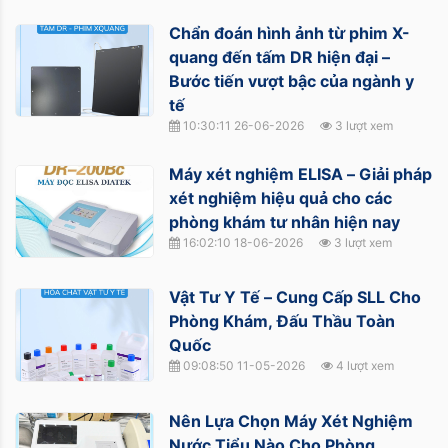
Chẩn đoán hình ảnh từ phim X-
quang đến tấm DR hiện đại –
Bước tiến vượt bậc của ngành y
tế
10:30:11 26-06-2026
3 lượt xem
Máy xét nghiệm ELISA – Giải pháp
xét nghiệm hiệu quả cho các
phòng khám tư nhân hiện nay
16:02:10 18-06-2026
3 lượt xem
Vật Tư Y Tế – Cung Cấp SLL Cho
Phòng Khám, Đấu Thầu Toàn
Quốc
09:08:50 11-05-2026
4 lượt xem
Nên Lựa Chọn Máy Xét Nghiệm
Nước Tiểu Nào Cho Phòng