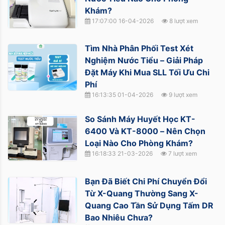
Khám?
17:07:00 16-04-2026
8 lượt xem
Tìm Nhà Phân Phối Test Xét
Nghiệm Nước Tiểu – Giải Pháp
Đặt Máy Khi Mua SLL Tối Ưu Chi
Phí
16:13:35 01-04-2026
9 lượt xem
So Sánh Máy Huyết Học KT-
6400 Và KT-8000 – Nên Chọn
Loại Nào Cho Phòng Khám?
16:18:33 21-03-2026
7 lượt xem
Bạn Đã Biết Chi Phí Chuyển Đổi
Từ X-Quang Thường Sang X-
Quang Cao Tần Sử Dụng Tấm DR
Bao Nhiêu Chưa?