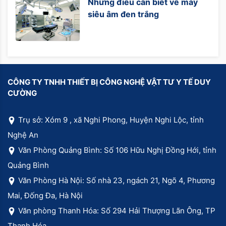
Những điều cần biết về máy
siêu âm đen trắng
CÔNG TY TNHH THIẾT BỊ CÔNG NGHỆ VẬT TƯ Y TẾ DUY
CƯỜNG
Trụ sở: Xóm 9 , xã Nghi Phong, Huyện Nghi Lộc, tỉnh
Nghệ An
Văn Phòng Quảng Bình: Số 106 Hữu Nghị Đồng Hới, tỉnh
Quảng Bình
Văn Phòng Hà Nội: Số nhà 23, ngách 21, Ngõ 4, Phương
Mai, Đống Đa, Hà Nội
Văn phòng Thanh Hóa: Số 294 Hải Thượng Lãn Ông, TP
Thanh Hóa